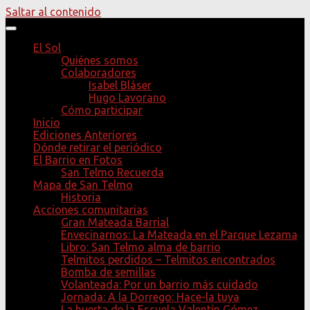
Saltar al contenido
El Sol
Quiénes somos
Colaboradores
Isabel Bláser
Hugo Lavorano
Cómo participar
Inicio
Ediciones Anteriores
Dónde retirar el periódico
El Barrio en Fotos
San Telmo Recuerda
Mapa de San Telmo
Historia
Acciones comunitarias
Gran Mateada Barrial
Envecinarnos: La Mateada en el Parque Lezama
Libro: San Telmo alma de barrio
Telmitos perdidos – Telmitos encontrados
Bomba de semillas
Volanteada: Por un barrio más cuidado
Jornada: A la Dorrego: Hace-la tuya
La huerta de la Escuela Valentín Gómez