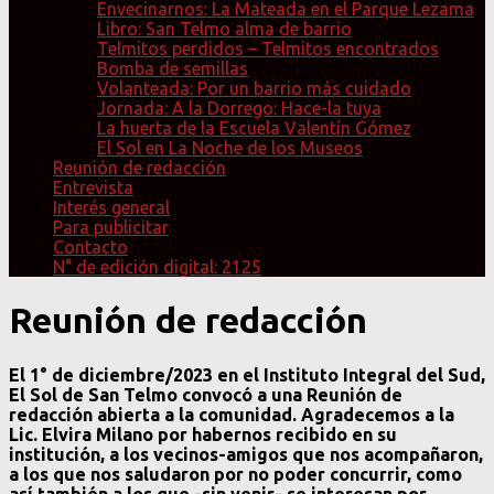
Envecinarnos: La Mateada en el Parque Lezama
Libro: San Telmo alma de barrio
Telmitos perdidos – Telmitos encontrados
Bomba de semillas
Volanteada: Por un barrio más cuidado
Jornada: A la Dorrego: Hace-la tuya
La huerta de la Escuela Valentín Gómez
El Sol en La Noche de los Museos
Reunión de redacción
Entrevista
Interés general
Para publicitar
Contacto
N° de edición digital: 2125
Reunión de redacción
El 1° de diciembre/2023 en el Instituto Integral del Sud,
El Sol de San Telmo convocó a una Reunión de
redacción abierta a la comunidad. Agradecemos a la
Lic. Elvira Milano por habernos recibido en su
institución, a los vecinos-amigos que nos acompañaron,
a los que nos saludaron por no poder concurrir, como
así también a los que -sin venir- se interesan por